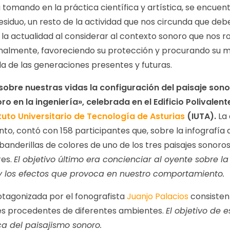
tomando en la práctica científica y artística, se encuent
siduo, un resto de la actividad que nos circunda que deb
a actualidad al considerar al contexto sonoro que nos ro
cionalmente, favoreciendo su protección y procurando su m
da de las generaciones presentes y futuras.
 sobre nuestras vidas la configuración del paisaje sono
o en la ingeniería», celebrada en el Edificio Polivalent
ituto Universitario de Tecnología de Asturias
(IUTA).
La 
to, contó con 158 participantes que, sobre la infografía 
banderillas de colores de uno de los tres paisajes sonoro
res.
El objetivo último era concienciar al oyente sobre l
y los efectos que provoca en nuestro comportamiento.
rotagonizada por el fonografista
Juanjo Palacios
consisten
nes procedentes de diferentes ambientes.
El objetivo de 
ica del paisajismo sonoro.